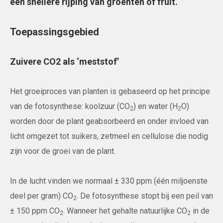
een snellere rijping van groenten of fruit.
Toepassingsgebied
Zuivere CO2 als ‘meststof’
Het groeiproces van planten is gebaseerd op het principe
van de fotosynthese: koolzuur (CO
) en water (H
O)
2
2
worden door de plant geabsorbeerd en onder invloed van
licht omgezet tot suikers, zetmeel en cellulose die nodig
zijn voor de groei van de plant.
In de lucht vinden we normaal ± 330 ppm (één miljoenste
deel per gram) CO
. De fotosynthese stopt bij een peil van
2
± 150 ppm CO
. Wanneer het gehalte natuurlijke CO
in de
2
2