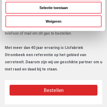
gas op de gepaste druk in de rijpingskamer te brengen.
Selectie toestaan
Voor de aankoop van dit rijpingsgas heeft u als klant een
Weigeren
fytolicentie nodig. U kan ons steeds contacteren via
telefoon of mail om dit gas te bestellen.
Met meer dan 40 jaar ervaring is IJsfabriek
Strombeek een referentie op het gebied van
serreteelt. Daarom zijn wij uw geschikte partner om u
met raad en daad bij te staan.
Bestellen