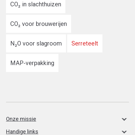
CO₂ in slachthuizen
CO₂ voor brouwerijen
N₂O voor slagroom
Serreteelt
MAP-verpakking
Onze missie
Handige links