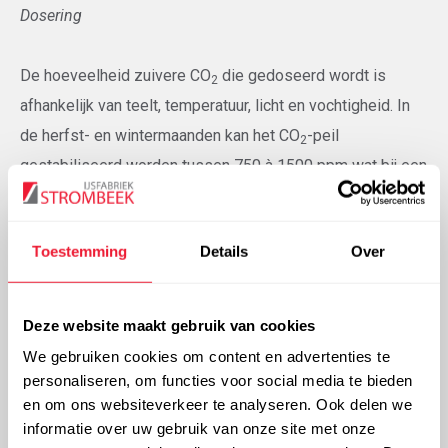
Dosering
De hoeveelheid zuivere CO
die gedoseerd wordt is
2
afhankelijk van teelt, temperatuur, licht en vochtigheid. In
de herfst- en wintermaanden kan het CO
-peil
2
gestabiliseerd worden tussen 750 à 1500 ppm wat bij een
2
gesloten serre neerkomt op 2 g/u/m
. ’s Zomers, bij veel
ventileren, volstaat het om een CO
-peil van 350 ppm aan
2
Toestemming
Details
Over
te houden (normale CO
-gehalte in de lucht).
2
Wij bepalen samen met u de meest geschikte
Deze website maakt gebruik van cookies
oplossing voor de CO
-verdeling. Ons team van
2
We gebruiken cookies om content en advertenties te
ingenieurs staat met al hun expertise voor u klaar om
personaliseren, om functies voor social media te bieden
en om ons websiteverkeer te analyseren. Ook delen we
de installatie van A tot Z in goede banen te leiden.
informatie over uw gebruik van onze site met onze