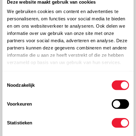
Deze website maakt gebruik van cookies
We gebruiken cookies om content en advertenties te
personaliseren, om functies voor social media te bieden
Zoek een verdeler in uw buurt
en om ons websiteverkeer te analyseren. Ook delen we
informatie over uw gebruik van onze site met onze
partners voor social media, adverteren en analyse. Deze
partners kunnen deze gegevens combineren met andere
Ik zoek een verdeler voor:
informatie die u aan ze heeft verstrekt of die ze hebben
verzameld op basis van uw gebruik van hun services.
Toestemmingsselectie
Noodzakelijk
Zoek op regio of op locatie in je buurt:
Voorkeuren
Vul postcode, gemeente of adres in:
Statistieken
Zoek in de buurt van mijn huidige locatie.