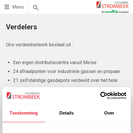
Menu
Verdelers
Ons verdeelnetwerk bestaat uit :
Een eigen distributiecentra vanuit Meise
24 afhaalpunten voor industriële gassen en propaan
21 zelfstandige gasdepots verdeeld over het hele
land
Onze verdelers van gasflessen, droogijs en lasmaterialen
Toestemming
Details
Over
staan u altijd bij met raad en daad.