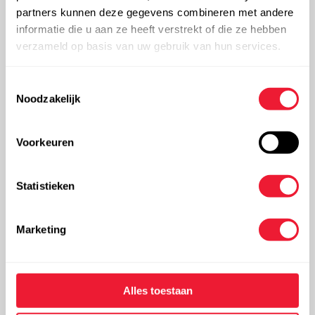
partners kunnen deze gegevens combineren met andere
Uw voornaam:
informatie die u aan ze heeft verstrekt of die ze hebben
verzameld op basis van uw gebruik van hun services.
Uw naam:
Toestemmingsselectie
Noodzakelijk
Voorkeuren
Bedrijf:
(optioneel)
Statistieken
Straat:
(optioneel)
Marketing
Nummer:
(optioneel)
Alles toestaan