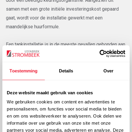
door een beëdigd keuringsorganisme. Aangezien dit
samen met een grote initiële investeringskost gepaard
gaat, wordt voor de installatie gewerkt met een
maandelijkse huurformule.
Een tankinstallatie is in de meeste gevallen gebonden aan
een milieuvergunning. Onze milieu- en
veiligheidscoördinator kan u steeds adviseren in deze
materie.
Toestemming
Details
Over
Deze website maakt gebruik van cookies
Informatieaanvraag
We gebruiken cookies om content en advertenties te
personaliseren, om functies voor social media te bieden
Uw vraag wordt meteen doorgestuurd naar onze
en om ons websiteverkeer te analyseren. Ook delen we
servicedesk!
informatie over uw gebruik van onze site met onze
partners voor social media, adverteren en analyse. Deze