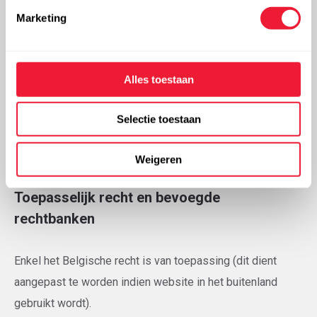
te blokkeren.
Marketing
Het plaatsen van een link naar een andere website
impliceert niet dat wij de inhoud ervan goedkeuren.
Alles toestaan
Bij het verzenden van uw persoonlijke gegevens zetten
Selectie toestaan
wij alle beschikbare mogelijkheden in om dat veilig te
laten gebeuren, maar het gebeurt steeds op eigen risico.
Weigeren
Toepasselijk recht en bevoegde
rechtbanken
Enkel het Belgische recht is van toepassing (dit dient
aangepast te worden indien website in het buitenland
gebruikt wordt).