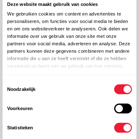
bronvermelding.
Deze website maakt gebruik van cookies
We gebruiken cookies om content en advertenties te
Beperking van aansprakelijkheid
personaliseren, om functies voor social media te bieden
en om ons websiteverkeer te analyseren. Ook delen we
informatie over uw gebruik van onze site met onze
Wij streven ernaar dat de informatie op onze website
partners voor social media, adverteren en analyse. Deze
volledig en betrouwbaar is. Wij kunnen echter niet
partners kunnen deze gegevens combineren met andere
aansprakelijk gesteld worden voor onjuiste informatie op
informatie die u aan ze heeft verstrekt of die ze hebben
verzameld op basis van uw gebruik van hun services.
deze website, contact opnemen ter correctie ervan is wel
altijd mogelijk.
Toestemmingsselectie
Noodzakelijk
Wij kunnen niet aansprakelijk gesteld worden voor het
slecht functioneren van deze website en eventuele
Voorkeuren
rechtstreekse of onrechtstreekse schade die u erdoor kan
oplopen. Wij behouden het recht om in bepaalde gevallen
Statistieken
van overmacht de toegang tot de website te beperken of