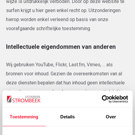
wijze is uitdrukkelijk verboden. Door op deze website te
surfen krijgt u hier geen enkel recht op. Uitzonderingen
hierop worden enkel verleend op basis van onze
voorafgaande schriftelijke toestemming.
Intellectuele eigendommen van anderen
Wij gebruiken YouTube, Flickr, Last.fm, Vimeo, ... als
bronnen voor inhoud. Gezien de overeenkomsten van al
deze diensten bepalen dat hun inhoud geen intellectuele
eigendommen mag schenden, gaan wij er vanuit dat dit
ook het geval is. Indien wij, onbewust, uw intellectuele
eigendommen schenden, gelieve zo snel mogelijk contact
Toestemming
Details
Over
op te nemen, zodat het zo snel mogelijk verwijderd kan
worden of eventueel voorzien van een juiste