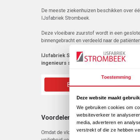
De meeste ziekenhuizen beschikken over éé
IJsfabriek Strombeek.
Deze vloeibare zuurstof wordt in een geslot
binnengebracht en verdeeld naar de patiëntenk
IJsfabriek Strombeek levert de vloeibar
ingenieurs staat met al hun ervaring en e
Toestemming
Bestellen
Deze website maakt gebruik
We gebruiken cookies om cont
websiteverkeer te analyseren
Voordelen
media, adverteren en analys
verstrekt of die ze hebben v
Omdat de vloeibare medische zuurstof van IJ
veiligheid voor gebruikers en patiënten gewa