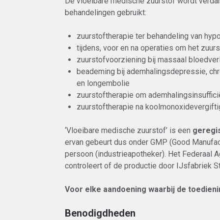
De vloeibare medische zuurstof wordt verdam
behandelingen gebruikt:
zuurstoftherapie ter behandeling van hy
tijdens, voor en na operaties om het zuur
zuurstofvoorziening bij massaal bloedver
beademing bij ademhalingsdepressie, chr
en longembolie
zuurstoftherapie om ademhalingsinsuffici
zuurstoftherapie na koolmonoxidevergifti
‘Vloeibare medische zuurstof’ is een
geregi
ervan gebeurt dus onder GMP (Good Manufact
persoon (industrieapotheker). Het Federaa
controleert of de productie door IJsfabriek
Voor elke aandoening waarbij de toedieni
Benodigdheden