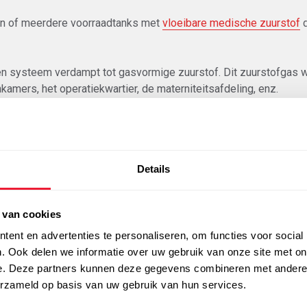
n of meerdere voorraadtanks met
vloeibare medische zuurstof
d
en systeem verdampt tot gasvormige zuurstof. Dit zuurstofgas wo
amers, het operatiekwartier, de materniteitsafdeling, enz.
e medische zuurstof en kan ook de voorraadtanks en het le
xpertise voor u klaar om uw project van A tot Z in goede ba
Details
Offerte aanvragen
Contact
 van cookies
ent en advertenties te personaliseren, om functies voor social
. Ook delen we informatie over uw gebruik van onze site met on
e. Deze partners kunnen deze gegevens combineren met andere i
erzameld op basis van uw gebruik van hun services.
sfabriek Strombeek een geregistreerd geneesmiddel is, wordt 
arborgd.