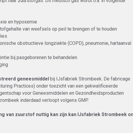
pt naar zuurstofgas. Dit medisch gas wordt o.a. in volgende
poxie en hypoxemie
stofgehalte van weefsels op peil te brengen of te houden
lies
onische obstructieve longziekte (COPD), pneumonie, hartaanval
ëntie bij pasgeborenen te behandelen
ging
streerd geneesmiddel
bij IJsfabriek Strombeek. De fabricage
uring Practices) onder toezicht van een gekwalificeerde
l Agentschap voor Geneesmiddelen en Gezondheidsproducten
 Strombeek inderdaad verloopt volgens GMP.
ng van zuurstof nuttig kan zijn kan IJsfabriek Strombeek 