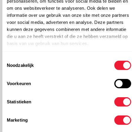
personaliseren, om functies voor social media te bieden en
om ons websiteverkeer te analyseren. Ook delen we
informatie over uw gebruik van onze site met onze partners
Bedrijf:
(optioneel)
voor social media, adverteren en analyse. Deze partners
kunnen deze gegevens combineren met andere informatie
die u aan ze heeft verstrekt of die ze hebben verzameld op
basis van uw gebruik van hun services.
Straat:
(optioneel)
Toestemmingsselectie
Noodzakelijk
Nummer:
(optioneel)
Voorkeuren
Statistieken
Postcode:
Marketing