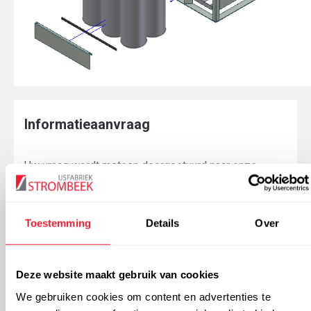
Informatieaanvraag
Uw vraag wordt meteen doorgestuurd naar onze
servicedesk!
Toestemming
Details
Over
Uw voornaam:
Deze website maakt gebruik van cookies
Uw naam:
We gebruiken cookies om content en advertenties te