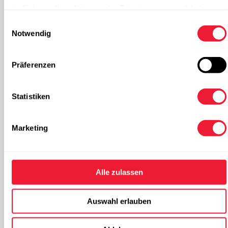
im Rahmen Ihrer Nutzung der Dienste gesammelt haben.
Einwilligungsauswahl
Notwendig
Nummer:
(optional)
Präferenzen
Postleitzahl:
Statistiken
Marketing
Ort:
(optional)
Alle zulassen
Land:
(optional)
Auswahl erlauben