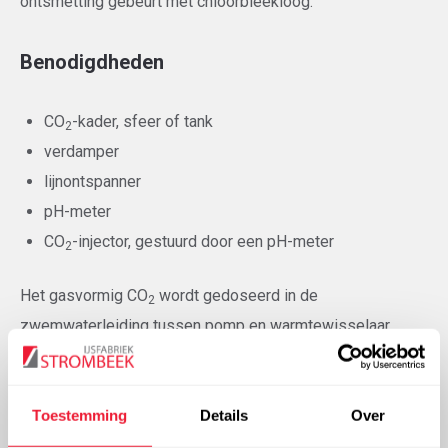
ontsmetting gebeurt met chloorbleekloog.
Benodigdheden
CO
-kader, sfeer of tank
2
verdamper
lijnontspanner
pH-meter
CO
-injector, gestuurd door een pH-meter
2
Het gasvormig CO
wordt gedoseerd in de
2
zwemwaterleiding tussen pomp en warmtewisselaar.
IJsfabriek Strombeek is al decennia lang een
referentie op het gebied van CO
. Naast de
Toestemming
Details
Over
2
benodigde CO
kunnen wij ook voorzien in alle