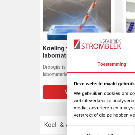
Koeling van
La
labomateriaal
Spe
Toestemming
Droogijs is het ideale middel om
zui
labomateriaal te koelen
labo
Deze website maakt gebruik
Meer info
We gebruiken cookies om cont
websiteverkeer te analyseren
media, adverteren en analys
verstrekt of die ze hebben v
Koel- & vriestechniek
Labotech
Toestemmingsselectie