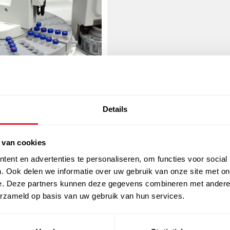
boratoriumgassen
cifieke gassen met hogere
Details
verheid voor toepassingen in
ratoria
 van cookies
Meer info
ent en advertenties te personaliseren, om functies voor social
. Ook delen we informatie over uw gebruik van onze site met on
e. Deze partners kunnen deze gegevens combineren met andere i
erzameld op basis van uw gebruik van hun services.
niek
Las- & snijtechniek
Medische sector