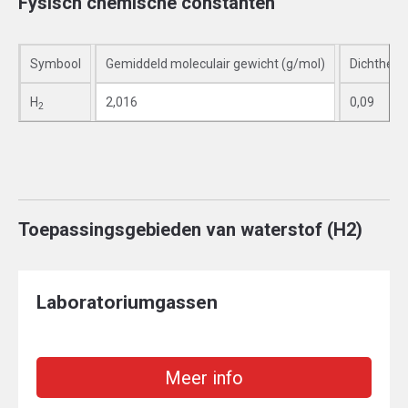
Fysisch chemische constanten
Symbool
Gemiddeld moleculair gewicht (g/mol)
Dichtheid
H
2,016
0,09
2
Toepassingsgebieden van waterstof (H2)
Laboratoriumgassen
Meer info