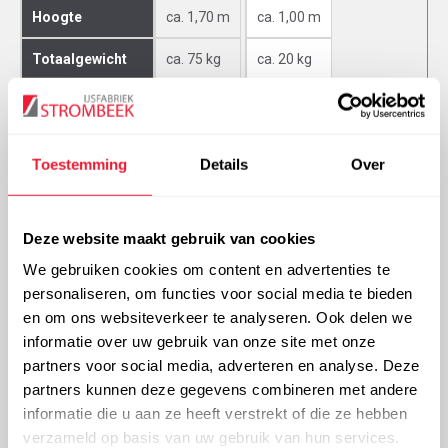
Hoogte
ca. 1,70 m
ca. 1,00 m
Totaalgewicht
ca. 75 kg
ca. 20 kg
Druk (bar)
200
200
3
3
Hoeveelheid gas
10 m
2 m
Toestemming
Details
Over
Meer informatie over onze gasflessen
Deze website maakt gebruik van cookies
Waterstofgas in flessenbundels (kaders)
We gebruiken cookies om content en advertenties te
personaliseren, om functies voor social media te bieden
en om ons websiteverkeer te analyseren. Ook delen we
Inhoud
12x50 l
informatie over uw gebruik van onze site met onze
partners voor social media, adverteren en analyse. Deze
Afmeting
1050x800x1990
partners kunnen deze gegevens combineren met andere
informatie die u aan ze heeft verstrekt of die ze hebben
Totaalgewicht
± 1200 kg
verzameld op basis van uw gebruik van hun services.