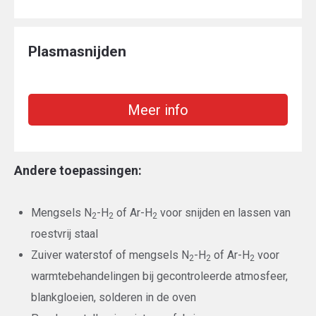
Plasmasnijden
Meer info
Andere toepassingen:
Mengsels N
-H
of Ar-H
voor snijden en lassen van
2
2
2
roestvrij staal
Zuiver waterstof of mengsels N
-H
of Ar-H
voor
2
2
2
warmtebehandelingen bij gecontroleerde atmosfeer,
blankgloeien, solderen in de oven