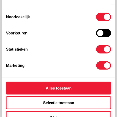
Druk
200 bar
Toestemmingsselectie
3
Volume
120 m
Noodzakelijk
Meer informatie over onze flessenbundels
Voorkeuren
Waterstof als voedingsgas
Statistieken
E-nummer: E949
Marketing
Foodgrade: zuiverheid 3.0
Conform EU231/2012
Alles toestaan
Cilinderidentificatie
Selectie toestaan
Kleur
(volgens NBN-EN 1089):