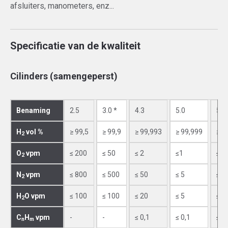
afsluiters, manometers, enz...
Specificatie van de kwaliteit
Cilinders (samengeperst)
Benaming
2.5
3.0 *
4.3
5.0
5.3
H
vol %
≥ 99,5
≥ 99,9
≥ 99,993
≥ 99,999
≥ 9
2
O
vpm
≤ 200
≤ 50
≤ 2
≤1
≤ 1
2
N
vpm
≤ 800
≤ 500
≤ 50
≤ 5
≤ 2
2
H
O vpm
≤ 100
≤ 100
≤ 20
≤ 5
≤ 2
2
C
H
vpm
-
-
≤ 0,1
≤ 0,1
≤ 0
n
m