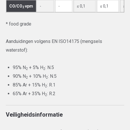
CO/CO
vpm
-
-
≤ 0,1
≤ 0,1
≤ 0
2
* food grade
Aanduidingen volgens EN ISO14175 (mengsels
waterstof):
95% N
+ 5% H
: N.5
2
2
90% N
+ 10% H
: N.5
2
2
85% Ar + 15% H
: R.1
2
65% Ar + 35% H
: R.2
2
Veiligheidsinformatie