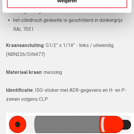
Weigeren
het ogief is geschilderd in rood RAL 3000
het cilindrisch gedeelte is geschilderd in donkergrijs
RAL 7031
Kraanaansluiting
: G1/2” x 1/14” - links / uitwendig
(NBN226/DIN477)
Materiaal kraan
: messing
Identificatie
: ISO-sticker met ADR-gegevens en H- en P-
zinnen volgens CLP