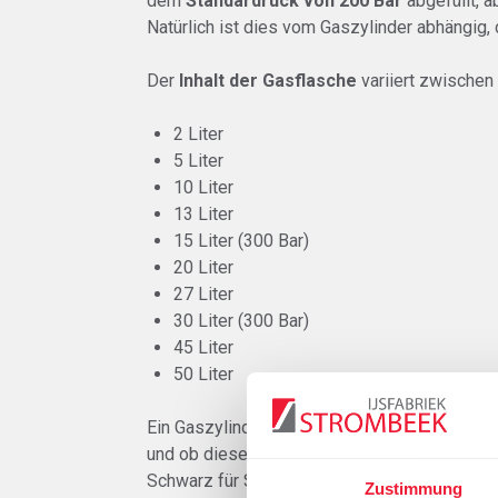
dem
Standardruck von 200 Bar
abgefüllt, a
Natürlich ist dies vom Gaszylinder abhängig, 
Der
Inhalt der Gasflasche
variiert zwischen
2 Liter
5 Liter
10 Liter
13 Liter
15 Liter (300 Bar)
20 Liter
27 Liter
30 Liter (300 Bar)
45 Liter
50 Liter
Ein Gaszylinder ist mit einem
Farbcode
und 
und ob dieses eine Gefahr darstellt. Die Far
Schwarz für Stickstoff. Eine detaillierte Übe
Zustimmung