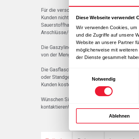
Für die verschiedenen Gase sind auch
normi
Kunden nicht zu gefährlichen Fehlern kommt.
Diese Webseite verwendet 
Sauerstoffhahn hingegen verfügt über ein inn
Wir verwenden Cookies, um I
Anschlüsse/Gewinde für die Gasflaschen der 
und die Zugriffe auf unsere 
Website an unsere Partner fü
Die Gaszylinder werden mit dazu entwickelt
möglicherweise mit weiteren
von der Menge an Gasflaschen wird der Trans
der Dienste gesammelt habe
Die Gasflasche hat alle 10 Jahre geprüft zu
Einwilligungsauswahl
oder Standgebühren verrechnet. Zur Förderun
Notwendig
Kunden kostenlos zur Verfügung gestellt. Ab 
Wünschen Sie weitere Informationen zu unse
kontaktieren!
Ablehnen