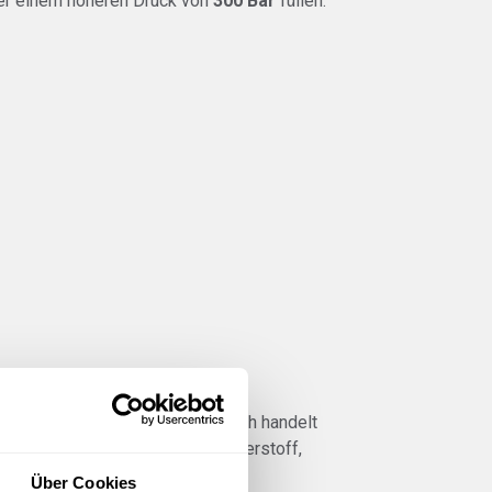
er einem höheren Druck von
300 Bar
füllen.
htlich, um welche Art Gas es sich handelt
n verwendet. Weiß steht für Sauerstoff,
onsblatt.
Über Cookies