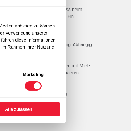
hiedlich, damit es beim Anschluss beim
hn mit linkem Gewinde versehen. Ein
s Außengewinde benutzt. Für die
 Medien anbieten zu können
hin.
hrer Verwendung unserer
 führen diese Informationen
der Lieferung in aufrechter Haltung. Abhängig
ie im Rahmen Ihrer Nutzung
chicht. Die Wartungskosten werden mit Miet-
itraum von höchstens 30 Tagen unseren
Marketing
e uns ohne weitere Verpflichtung
Alle zulassen