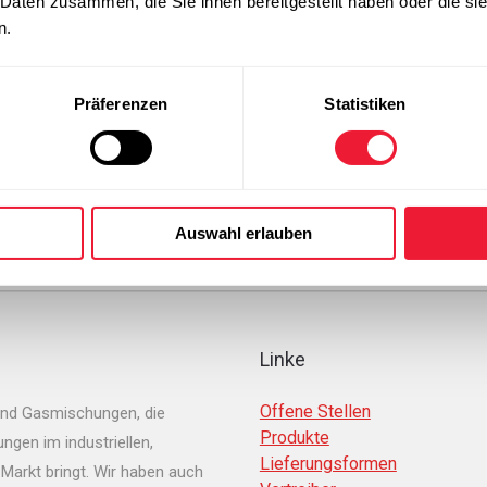
 Daten zusammen, die Sie ihnen bereitgestellt haben oder die s
hrung & Verpackung
Freizeit
n.
 Stickstoff und N₂O: aus der
Gase für Taucher und
nsmittelindustrie nicht
Paintballpistolen, Ballongas
Präferenzen
Statistiken
zudenken
oder Trockeneis für Fisch
Weitere Infos
Weitere Infos
Auswahl erlauben
Linke
Offene Stellen
und Gasmischungen, die
Produkte
gen im industriellen,
Lieferungsformen
Markt bringt. Wir haben auch