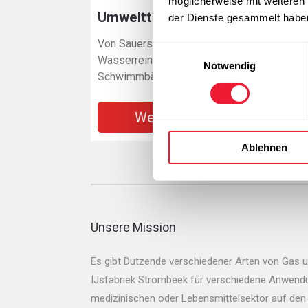
möglicherweise mit weiteren
Umwelttechniken
Na
der Dienste gesammelt habe
Von Sauerstoff für
CO₂,
Einwilligungsauswahl
Wasserreinigung bis CO₂ in
Lebe
Notwendig
Schwimmbädern
weg
Weitere Infos
Ablehnen
Unsere Mission
Es gibt Dutzende verschiedener Arten von Gas 
IJsfabriek Strombeek für verschiedene Anwendun
medizinischen oder Lebensmittelsektor auf den 