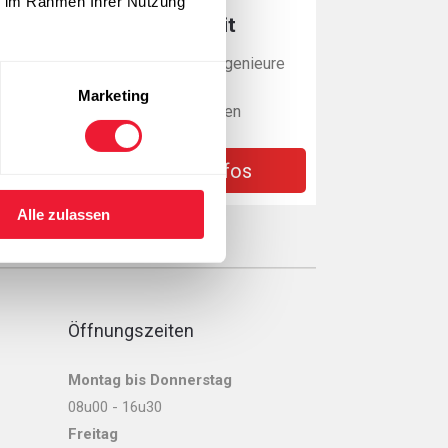
ie im Rahmen Ihrer Nutzung
Ingenieursarbeit
Unsere erfahrenen Ingenieure
bieten Lösungen bei
Marketing
verschiedenen Anlagen
Weitere Infos
Alle zulassen
Öffnungszeiten
Montag bis Donnerstag
08u00 - 16u30
Freitag