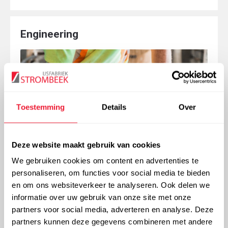
Engineering
Toestemming
Details
Over
Deze website maakt gebruik van cookies
We gebruiken cookies om content en advertenties te
personaliseren, om functies voor social media te bieden
Onze ervaring en knowhow stellen ons in staat u bij
en om ons websiteverkeer te analyseren. Ook delen we
te staan bij projecten in diverse domeinen. Benieuwd
informatie over uw gebruik van onze site met onze
hoe? Contacteer ons.
partners voor social media, adverteren en analyse. Deze
partners kunnen deze gegevens combineren met andere