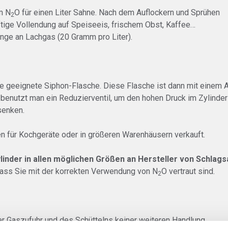
m N
O für einen Liter Sahne. Nach dem Auflockern und Sprühen
2
ftige Vollendung auf Speiseeis, frischem Obst, Kaffee…
ge an Lachgas (20 Gramm pro Liter).
e geeignete Siphon-Flasche. Diese Flasche ist dann mit einem 
benutzt man ein Reduzierventil, um den hohen Druck im Zylinder 
senken.
 für Kochgeräte oder in größeren Warenhäusern verkauft.
linder in allen möglichen Größen an Hersteller von Schla
dass Sie mit der korrekten Verwendung von N
O vertraut sind.
2
er Gaszufuhr und des Schüttelns keiner weiteren Handlung