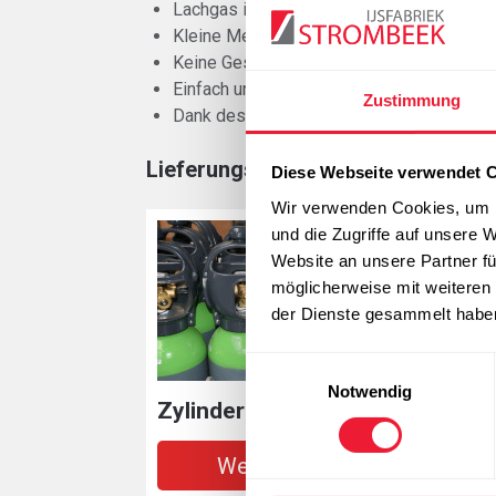
Lachgas ist bereits seit langem bekannt 
Kleine Mengen N
O reichen
2
Keine Geschmacks- oder Geruchsanomali
Einfach und schnell anwendbar
Zustimmung
Dank des Lachgases erlebt die Schlags
Lieferungsformen
Diese Webseite verwendet 
Wir verwenden Cookies, um I
und die Zugriffe auf unsere 
Website an unsere Partner fü
möglicherweise mit weiteren
der Dienste gesammelt habe
Einwilligungsauswahl
Notwendig
Zylinder
Weitere Infos