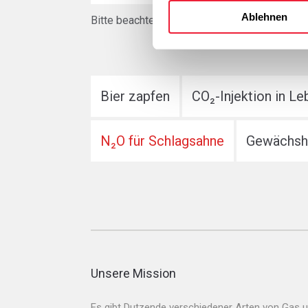
Ablehnen
Bitte beachten Sie, dass die Verwendung von
Bier zapfen
CO₂-Injektion in L
N₂O für Schlagsahne
Gewächsh
Unsere Mission
Es gibt Dutzende verschiedener Arten von Gas 