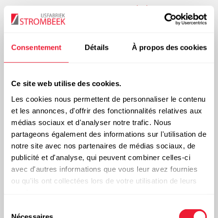
utilise de
l’azote de haute pureté 3,5 (N
)
.
2
Consentement
Détails
À propos des cookies
Commander
Ce site web utilise des cookies.
Les cookies nous permettent de personnaliser le contenu
Demande d’offre
et les annonces, d'offrir des fonctionnalités relatives aux
médias sociaux et d'analyser notre trafic. Nous
partageons également des informations sur l'utilisation de
notre site avec nos partenaires de médias sociaux, de
publicité et d'analyse, qui peuvent combiner celles-ci
Contact
avec d'autres informations que vous leur avez fournies
ou qu'ils ont collectées lors de votre utilisation de leurs
services.
Sélection
Nécessaires