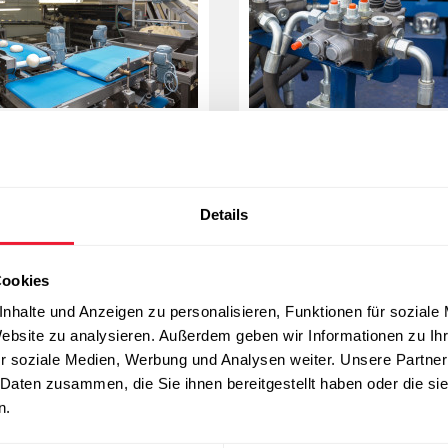
hlung mit flüssigem
Schrumpfen der
₂- oder N₂-Injektion
Pressteile
ühlung während oder nach
Teile mit flüssigem Sticksto
Details
 Produktion
oder Trockeneis schrumpfe
Weitere Infos
Weitere Infos
Cookies
nhalte und Anzeigen zu personalisieren, Funktionen für soziale
Website zu analysieren. Außerdem geben wir Informationen zu I
r soziale Medien, Werbung und Analysen weiter. Unsere Partner
 Daten zusammen, die Sie ihnen bereitgestellt haben oder die s
chnik
Schweiß- & Schneidetechnik
Medizinis
n.