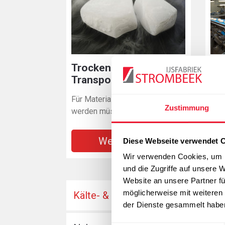
Trockeneis für den
Kü
Transport
CO
Für Materialien die gekühlt
Abk
Zustimmung
werden müssen
der
Weitere Infos
Diese Webseite verwendet 
Wir verwenden Cookies, um I
und die Zugriffe auf unsere 
Website an unsere Partner fü
möglicherweise mit weiteren
Kälte- & Gefriertechnik
Laborte
der Dienste gesammelt habe