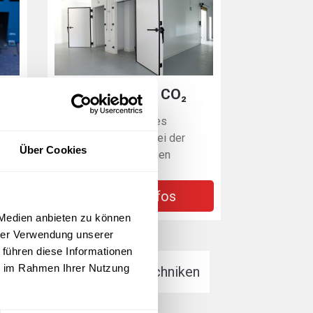
Notkühlung mit CO₂
Kühlung während eines
ff
Stromausfalls oder bei der
Über Cookies
n
Wartung von Maschinen
Weitere Infos
 Medien anbieten zu können
hrer Verwendung unserer
 führen diese Informationen
ie im Rahmen Ihrer Nutzung
cher Sektor
Umwelttechniken